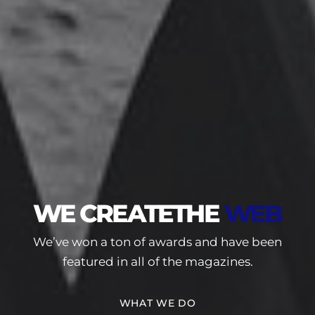
WE CREATE
THE
WEB
We’ve won a ton of awards and have been
featured in all of the magazines.
WHAT WE DO